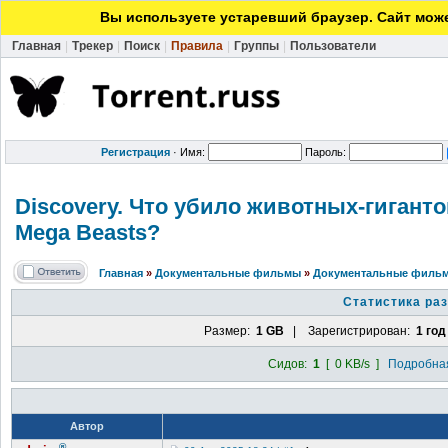
Вы используете устаревший браузер. Сайт може
Главная
|
Трекер
|
Поиск
|
Правила
|
Группы
|
Пользователи
Регистрация
·
Имя:
Пароль:
Discovery. Что убило животных-гигантов?
Mega Beasts?
Главная
»
Документальные фильмы
»
Документальные фильм
Статистика ра
Размер:
1 GB
| Зарегистрирован:
1 год
Сидов:
1
[ 0 KB/s ]
Подробная
Автор
®