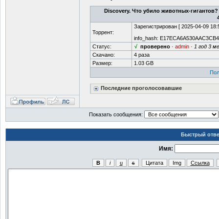
Discovery. Что убило животных-гигантов? / 
Зарегистрирован [
2025-04-09 18:
Торрент:
info_hash:
E17ECA6A530AAC3CB4
Статус:
√
проверено
·
admin
·
1 год 3 м
Скачано:
4 раза
Размер:
1.03 GB
Пол
Последние проголосовавшие
Показать сообщения:
Быстрый отве
Имя: