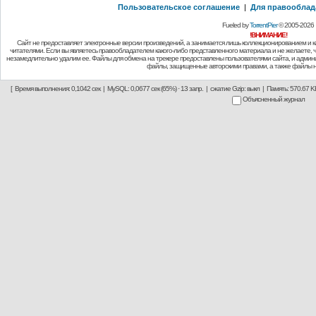
Пользовательское соглашение
|
Для правооблад
Fueled by
TorrentPier
© 2005-2026
!ВНИМАНИЕ!
Сайт не предоставляет электронные версии произведений, а занимается лишь коллекционированием и 
читателями. Если вы являетесь правообладателем какого-либо представленного материала и не желаете, чт
незамедлительно удалим ее. Файлы для обмена на трекере предоставлены пользователями сайта, и админи
файлы, защищенные авторскими правами, а также файлы н
[ Время выполнения: 0,1042 сек | MySQL: 0,0677 сек (65%) · 13 запр. | сжатие Gzip: выкл | Память: 570.67 KB 
Объясненный журнал