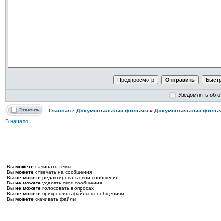
Уведомлять об о
Главная
»
Документальные фильмы
»
Документальные фильм
В начало
Вы
можете
начинать темы
Вы
можете
отвечать на сообщения
Вы
не можете
редактировать свои сообщения
Вы
не можете
удалять свои сообщения
Вы
не можете
голосовать в опросах
Вы
не можете
прикреплять файлы к сообщениям
Вы
можете
скачивать файлы