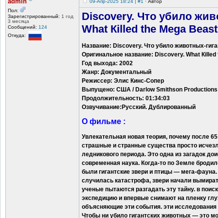
admin
09-Апр-2025 18:24 | #1
·
Автор
Пол:
Discovery. Что убило жив
Зарегистрированный:
1 год
3 месяца
What Кilled the Mega Beast
Сообщений:
124
Откуда:
Название: Discovery. Что убило животных-гиг
Оригинальное название: Discovery. What Кilled
Год выхода: 2002
Жанр: Документальный
Режиссер: Элис Кинс-Сопер
Выпущено: США / Darlow Smithson Productions 
Продолжительность: 01:34:03
Озвучивание:Русский. Дублированный
О фильме :
Увлекательная новая теория, почему после 6
страшные и странные существа просто исчезл
ледникового периода. Это одна из загадок до
современная наука. Когда-то по Земле броди
были гигантские звери и птицы — мега-фауна.
случилась катастрофа, звери начали вымирать
ученые пытаются разгадать эту тайну. в поис
экспедицию и впервые снимают на пленку глу
объясняющие эти события. эти исследования 
Чтобы ни убило гигантских животных — это мо