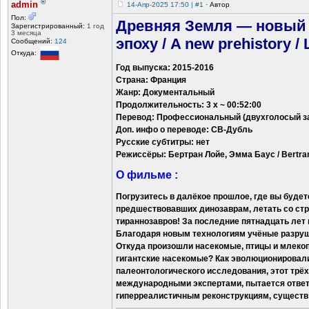
®
admin
14-Апр-2025 17:50 | #1
·
Автор
Пол:
Древняя Земля — новый 
Зарегистрированный:
1 год
3 месяца
эпоху / A new prehistory /
Сообщений:
124
Откуда:
Год выпуска: 2015-2016
Страна: Франция
Жанр: Документальный
Продолжительность: 3 x ~ 00:52:00
Перевод: Профессиональный (двухголосый з
Доп. инфо о переводе: СВ-Дубль
Русские субтитры: нет
Режиссёры: Бертран Лойе, Эмма Баус / Bertra
О фильме :
Погрузитесь в далёкое прошлое, где вы буде
предшествовавших динозаврам, летать со стр
тираннозавров! За последние пятнадцать лет
Благодаря новым технологиям учёные разру
Откуда произошли насекомые, птицы и млеко
гигантские насекомые? Как эволюционировал
палеонтологического исследования, этот тр
международными экспертами, пытается ответи
гиперреалистичным реконструкциям, существ 