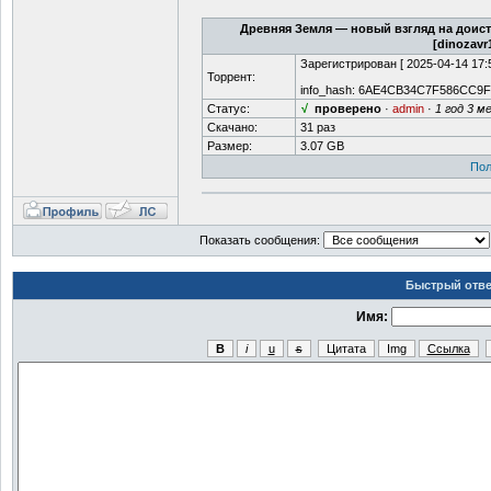
Древняя Земля — новый взгляд на доисто
[dinozavr
Зарегистрирован [
2025-04-14 17:
Торрент:
info_hash:
6AE4CB34C7F586CC9F
Статус:
√
проверено
·
admin
·
1 год 3 м
Скачано:
31 раз
Размер:
3.07 GB
Пол
Показать сообщения:
Быстрый отве
Имя: