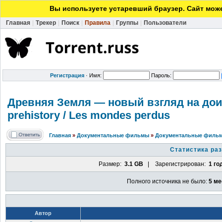
Вы используете устаревший браузер. Сайт може
Главная
|
Трекер
|
Поиск
|
Правила
|
Группы
|
Пользователи
Регистрация
·
Имя:
Пароль:
Древняя Земля — новый взгляд на дои
prehistory / Les mondes perdus
Главная
»
Документальные фильмы
»
Документальные фильм
Статистика ра
Размер:
3.1 GB
| Зарегистрирован:
1 го
Полного источника не было:
5 ме
Автор